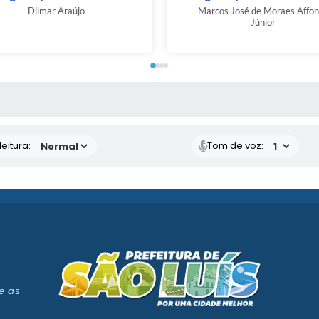
Dilmar Araújo
Marcos José de Moraes Affon
Júnior
 MÍDIAS
eitura:
Tom de voz:
 -
e as