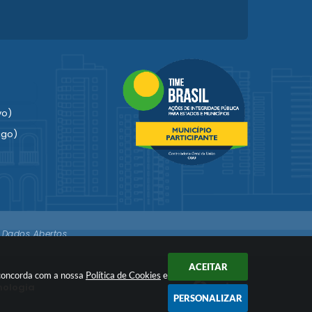
vo)
igo)
Dados Abertos
imonial
ACEITAR
ê concorda com a nossa
Política de Cookies
e
a o
nologia
PERSONALIZAR