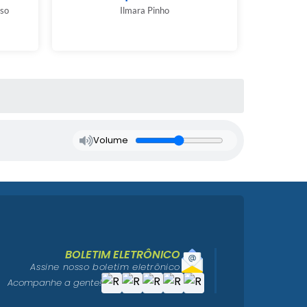
so
Ilmara Pinho
Volume
BOLETIM ELETRÔNICO
Assine nosso boletim eletrônico
Acompanhe a gente!