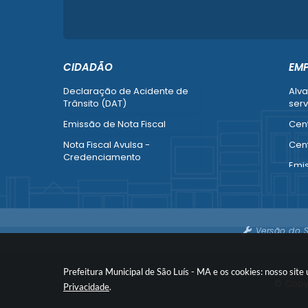
CIDADÃO
EM
Declaração de Acidente de
Alva
Trânsito (DAT)
serv
Emissão de Nota Fiscal
Cent
Nota Fiscal Avulsa -
Cent
Credenciamento
Emi
Recurso contra Imposição de
Empr
Penalidade (SMTT)
Alte
Ver mais serviços do Cidadão
Ver 
Versão do 
Emp
Prefeitura Municipal de São Luís - MA e os cookies: nosso sit
© Copyr
Privacidade
.