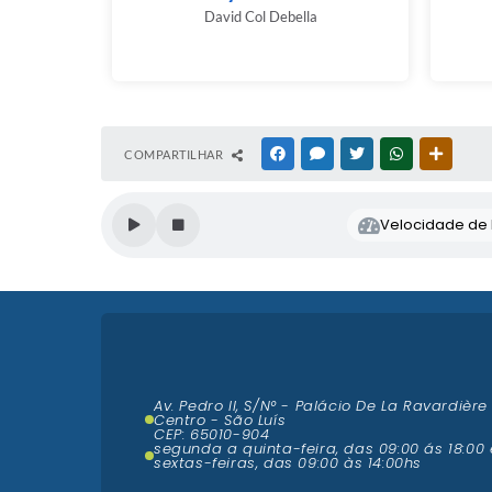
David Col Debella
COMPARTILHAR
FACEBOOK
MESSENGER
TWITTER
WHATSAPP
OUTRAS
Velocidade de l
Av. Pedro II, S/N° - Palácio De La Ravardière
Centro - São Luís
CEP: 65010-904
segunda a quinta-feira, das 09:00 ás 18:00 
sextas-feiras, das 09:00 às 14:00hs