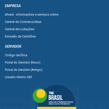
Ver mais serviços do Cidadão
EMPRESA
Alvará - informações e serviços online
Central de Contratos/Atas
Central de Licitações
Emissão de Certidões
Empresa Fácil - Abertura / Alteração / Baixa
SERVIDOR
Ver mais serviços para Empresa
Código de Ética
Portal do Servidor (Novo)
Portal do Servidor (Antigo)
Usuário Interno SEI!
SISCON
1doc Legado
Portal do Segurado
Manual de Gestão Patrimonial