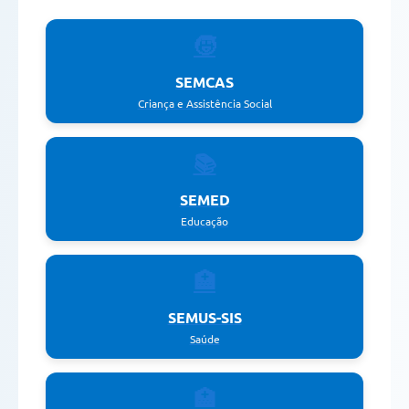
🧒
SEMCAS
Criança e Assistência Social
📚
SEMED
Educação
🏥
SEMUS-SIS
Saúde
🏥