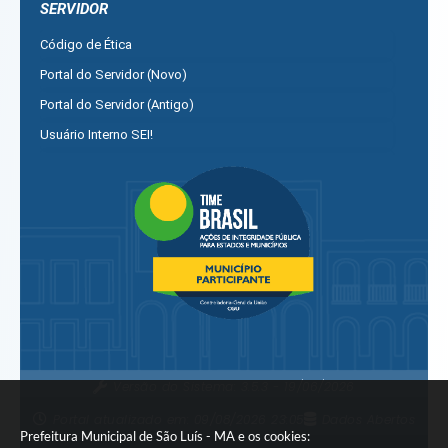
SERVIDOR
Ver mais serviços para Empresa
Código de Ética
Portal do Servidor (Novo)
Portal do Servidor (Antigo)
Usuário Interno SEI!
SISCON
1doc Legado
Portal do Segurado
Manual de Gestão Patrimonial
Manual Siconv
Ver mais serviços para o Servidor
Versão do Sistema:
3.5.3 - 19/06/2026
Portal atualizado em:
09/08/2026 23:05
Dados Abertos
Prefeitura Municipal de São Luís - MA e os cookies: