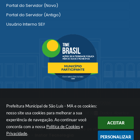
Portal do Servidor (Novo)
Portal do Servidor (Antigo)
Usuário Interno SEI!
SISCON
1doc Legado
Portal do Segurado
Manual de Gestão Patrimonial
Manual Siconv
Ver mais serviços para o Servidor
Versão do Sistema:
3.5.3 - 19/06/2026
Prefeitura Municipal de São Luís - MA e os cookies:
nosso site usa cookies para melhorar a sua
Portal atualizado em:
08/08/2026 16:10
Dados Abertos
experiência de navegação. Ao continuar você
ACEITAR
concorda com a nossa
Política de Cookies
e
© Copyright Instar - 2006-2026. Todos os direitos
Privacidade
.
reservados -
Instar Tecnologia
PERSONALIZAR