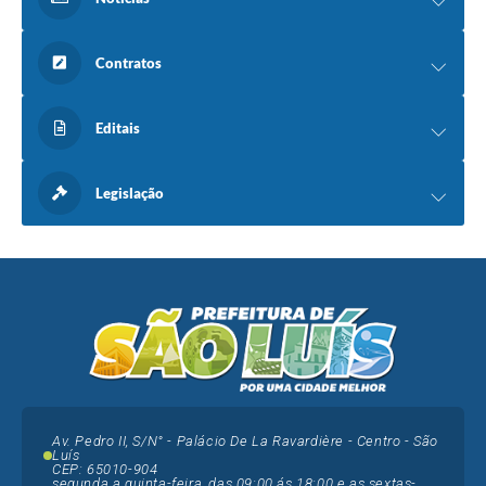
Contratos
Editais
Legislação
Av. Pedro II, S/N° - Palácio De La Ravardière - Centro - São
Luís
CEP: 65010-904
segunda a quinta-feira, das 09:00 ás 18:00 e as sextas-