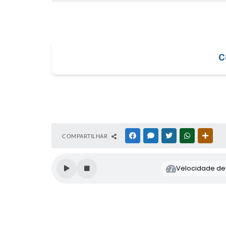
C
COMPARTILHAR
FACEBOOK
MESSENGER
TWITTER
WHATSAPP
OUTR
Velocidade de l