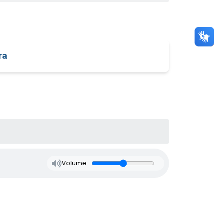
ra
Volume