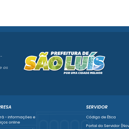
 -
e as
PRESA
SERVIDOR
rá - informações e
Código de Ética
iços online
Portal do Servidor (No