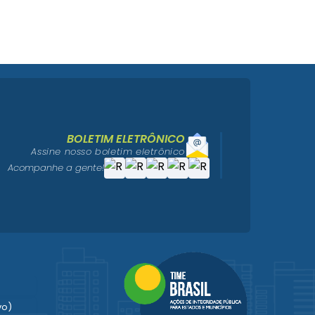
BOLETIM ELETRÔNICO
Assine nosso boletim eletrônico
Acompanhe a gente!
vo)