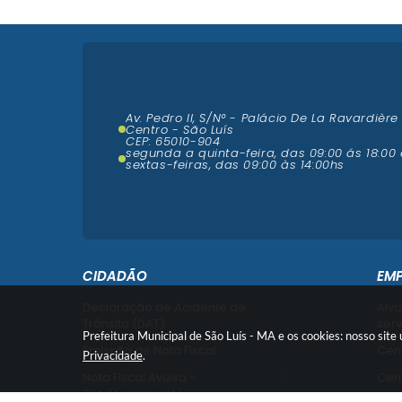
Av. Pedro II, S/N° - Palácio De La Ravardière
Centro - São Luís
CEP: 65010-904
segunda a quinta-feira, das 09:00 ás 18:00 
sextas-feiras, das 09:00 às 14:00hs
CIDADÃO
EM
Declaração de Acidente de
Alva
Trânsito (DAT)
serv
Prefeitura Municipal de São Luís - MA e os cookies: nosso sit
Emissão de Nota Fiscal
Cent
Privacidade
.
Nota Fiscal Avulsa -
Cent
Credenciamento