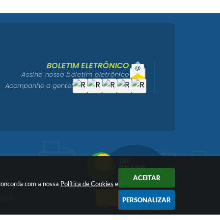
BOLETIM ELETRÔNICO
Assine nosso boletim eletrônico
Acompanhe a gente!
ACEITAR
vo)
ê concorda com a nossa
Política de Cookies
e
igo)
PERSONALIZAR