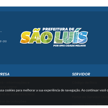
 -
e as
PRESA
SERVIDOR
rá - informações e
Código de Ética
iços online
Portal do Servidor (No
e usa cookies para melhorar a sua experiência de navegação. Ao continuar voc
ral de Contratos/Atas
Portal do Servidor (Ant
ral de Licitações
Usuário Interno SEI!