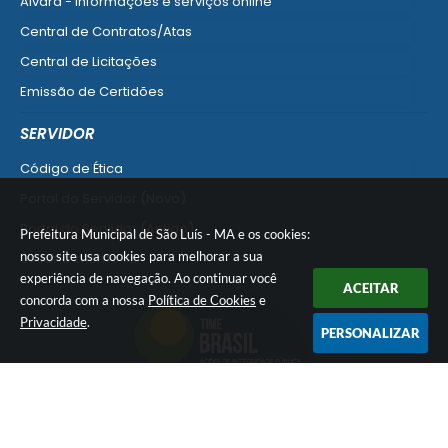
Alvará - informações e serviços online
Central de Contratos/Atas
Central de Licitações
Emissão de Certidões
Empresa Fácil - Abertura / Alteração / Baixa
SERVIDOR
Ver mais serviços para Empresa
Código de Ética
Portal do Servidor (Novo)
Portal do Servidor (Antigo)
Prefeitura Municipal de São Luís - MA e os cookies:
nosso site usa cookies para melhorar a sua
Usuário Interno SEI!
experiência de navegação. Ao continuar você
SISCON
ACEITAR
concorda com a nossa
Política de Cookies
e
1doc Legado
Privacidade
.
PERSONALIZAR
Portal do Segurado
Manual de Gestão Patrimonial
Manual Siconv
Ver mais serviços para o Servidor