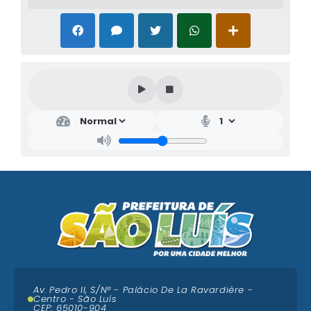
Av. Pedro II, S/N° - Palácio De La Ravardière -
Centro - São Luís
CEP: 65010-904