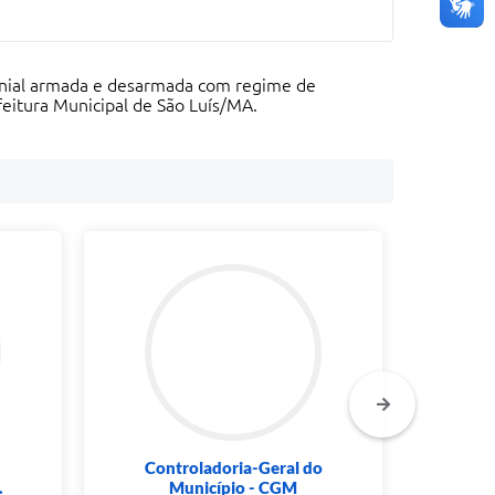
imonial armada e desarmada com regime de
feitura Municipal de São Luís/MA.
Controladoria-Geral do
Sec
.
Município - CGM
Agr