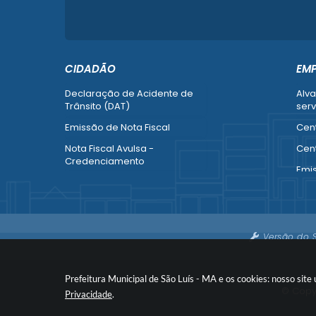
CIDADÃO
EM
Declaração de Acidente de
Alva
Trânsito (DAT)
serv
Emissão de Nota Fiscal
Cent
Nota Fiscal Avulsa -
Cent
Credenciamento
Emi
Recurso contra Imposição de
Empr
Penalidade (SMTT)
Alte
Ver mais serviços do Cidadão
Ver 
Versão do 
Emp
Prefeitura Municipal de São Luís - MA e os cookies: nosso sit
© Copyr
Privacidade
.