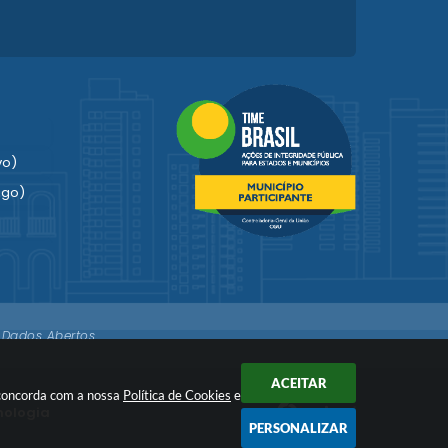
vo)
igo)
Dados Abertos
imonial
ACEITAR
ê concorda com a nossa
Política de Cookies
e
a o
nologia
PERSONALIZAR