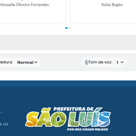
Manuella Oliveira Fernandes
Kátia Bogéa
 MÍDIAS
eitura:
Tom de voz:
 -
e as