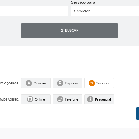
Serviço para
BUSCAR
Cidadão
Empresa
Servidor
SERVIÇO PARA:
Online
Telefone
Presencial
A DE ACESSO: