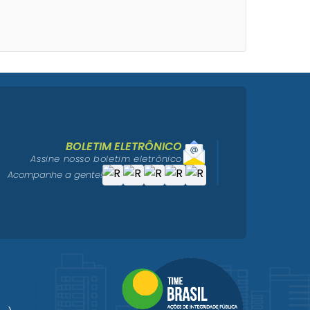
BOLETIM ELETRÔNICO
Assine nosso boletim eletrônico
Acompanhe a gente!