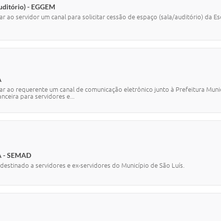
auditório) - EGGEM
ar ao servidor um canal para solicitar cessão de espaço (sala/auditório) da 
A
ar ao requerente um canal de comunicação eletrônico junto à Prefeitura Munic
anceira para servidores e...
A - SEMAD
a destinado a servidores e ex-servidores do Município de São Luís.