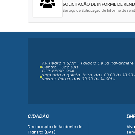
SOLICITAÇÃO DE INFORME DE REN
Serviço de Solicitação de Informe de ren
Av. Pedro II, S/N° - Palácio De La Ravardière
Centro - São Luís
CEP: 65010-904
segunda a quinta-feira, das 09:00 ás 18:00 
sextas-feiras, das 09:00 às 14:00hs
CIDADÃO
EM
Declaração de Acidente de
Alva
Trânsito (DAT)
serv