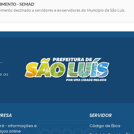
DIMENTO - SEMAD
dimento destinado a servidores e ex-servidores do Município de São Luís.
 -
e as
PRESA
SERVIDOR
rá - informações e
Código de Ética
iços online