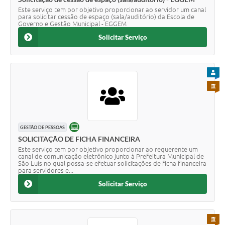
Este serviço tem por objetivo proporcionar ao servidor um canal
para solicitar cessão de espaço (sala/auditório) da Escola de
Governo e Gestão Municipal - EGGEM
Solicitar Serviço
PARA
PARA 
ONLINE
GESTÃO DE PESSOAS
SOLICITAÇÃO DE FICHA FINANCEIRA
Este serviço tem por objetivo proporcionar ao requerente um
canal de comunicação eletrônico junto à Prefeitura Municipal de
São Luís no qual possa-se efetuar solicitações de ficha financeira
para servidores e...
Solicitar Serviço
PARA 