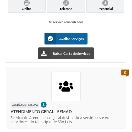
Online
Telefone
Presencial
10 serviços encontrados
Avaliar Serviços
Baixar Carta de Serviços
PARA 
PRESENCIAL
GESTÃO DE PESSOAS
ATENDIMENTO GERAL - SEMAD
Serviço de Atendimento geral destinado a servidores e ex-
servidores do Município de São Luís.