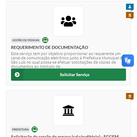
PARA
PARA 
ONLINE
GESTÃO DE PESSOAS
REQUERIMENTO DE DOCUMENTAÇÃO
Este serviço tem por objetivo proporcionar ao requerente um
canal de comunicação eletrônico junto à Prefeitura Municipal de
São Luís no qual possa-se efetuar solicitações de cópias de
documentos ao Instituto de...
Solicitar Serviço
PARA 
ONLINE
PREFEITURA
Solicitação de cessão de espaço (sala/auditório) - EGGEM