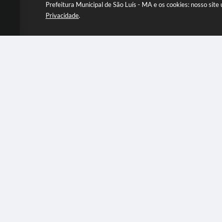
Prefeitura Municipal de São Luís - MA e os cookies: nosso sit
Privacidade
.
Av. Pedro II, S/N° - Palácio De La Ravardiè
Centro - São Luís
CEP: 65010-904
segunda a quinta-feira, das 09:00 ás 18:
sextas-feiras, das 09:00 às 14:00hs