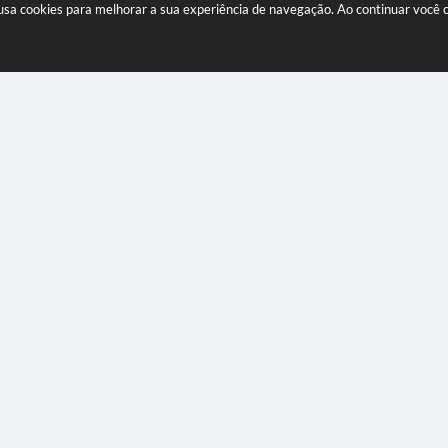
e usa cookies para melhorar a sua experiência de navegação. Ao continuar voc
re -
00 e as