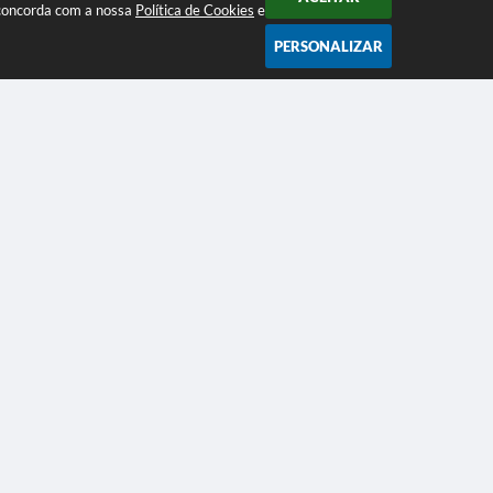
ê concorda com a nossa
Política de Cookies
e
PERSONALIZAR
BOLETIM ELETRÔNICO
Assine nosso boletim eletrônico
Acompanhe a gente!