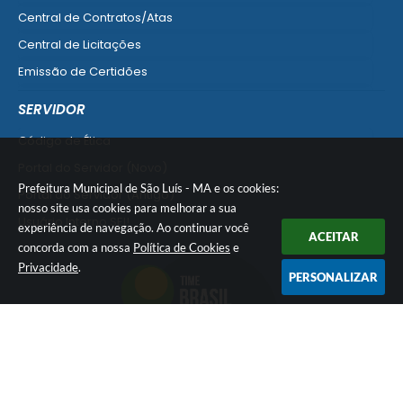
Central de Contratos/Atas
Central de Licitações
Emissão de Certidões
Empresa Fácil - Abertura / Alteração / Baixa
SERVIDOR
Ver mais serviços para Empresa
Código de Ética
Portal do Servidor (Novo)
Prefeitura Municipal de São Luís - MA e os cookies:
Portal do Servidor (Antigo)
nosso site usa cookies para melhorar a sua
Usuário Interno SEI!
experiência de navegação. Ao continuar você
ACEITAR
concorda com a nossa
Política de Cookies
e
SISCON
Privacidade
.
1doc Legado
PERSONALIZAR
Portal do Segurado
Manual de Gestão Patrimonial
Manual Siconv
Ver mais serviços para o Servidor