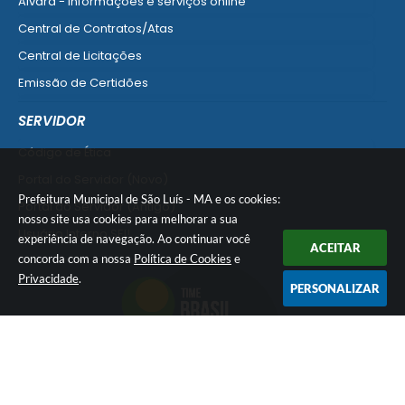
Alvará - informações e serviços online
Central de Contratos/Atas
Central de Licitações
Emissão de Certidões
Empresa Fácil - Abertura / Alteração / Baixa
SERVIDOR
Ver mais serviços para Empresa
Código de Ética
Portal do Servidor (Novo)
Prefeitura Municipal de São Luís - MA e os cookies:
Portal do Servidor (Antigo)
nosso site usa cookies para melhorar a sua
Usuário Interno SEI!
experiência de navegação. Ao continuar você
ACEITAR
concorda com a nossa
Política de Cookies
e
SISCON
Privacidade
.
1doc Legado
PERSONALIZAR
Portal do Segurado
Manual de Gestão Patrimonial
Manual Siconv
Ver mais serviços para o Servidor