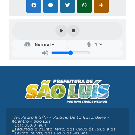
Av. Pedro II, S/N° - Palácio De La Ravardière -
Centro - São Luís
CEP: 65010-904
segunda a quinta-feira, das 09:00 ás 18:00 e as
sextas-feiras, das 09:00 às 14:00hs