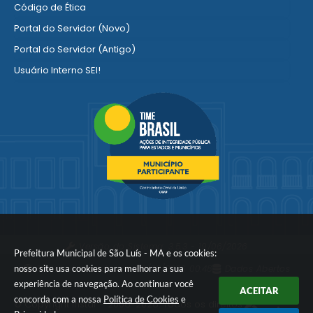
Código de Ética
Portal do Servidor (Novo)
Portal do Servidor (Antigo)
Usuário Interno SEI!
SISCON
1doc Legado
Portal do Segurado
Manual de Gestão Patrimonial
Manual Siconv
Ver mais serviços para o Servidor
Versão do Sistema:
3.5.3 - 19/06/2026
Prefeitura Municipal de São Luís - MA e os cookies:
nosso site usa cookies para melhorar a sua
Portal atualizado em:
06/08/2026 00:48
Dados Abertos
experiência de navegação. Ao continuar você
ACEITAR
concorda com a nossa
Política de Cookies
e
© Copyright Instar - 2006-2026. Todos os direitos