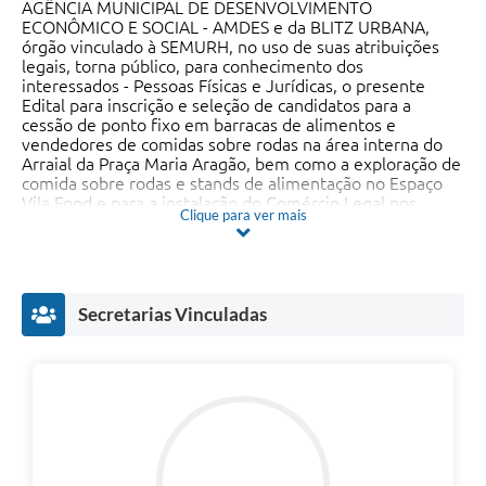
AGÊNCIA MUNICIPAL DE DESENVOLVIMENTO
ECONÔMICO E SOCIAL - AMDES e da BLITZ URBANA,
órgão vinculado à SEMURH, no uso de suas atribuições
legais, torna público, para conhecimento dos
interessados - Pessoas Físicas e Jurídicas, o presente
Edital para inscrição e seleção de candidatos para a
cessão de ponto fixo em barracas de alimentos e
vendedores de comidas sobre rodas na área interna do
Arraial da Praça Maria Aragão, bem como a exploração de
comida sobre rodas e stands de alimentação no Espaço
Vila Food e para a instalação do Comércio Legal nos
Clique para ver mais
arredores da Praça Maria Aragão para o Festejo Junino de
2025 de São Luís/MA, promovido pela SECRETARIA
MUNICIPAL DE CULTURA - SECULT, com o objetivo de
estabelecer a organização e garantir a ampla participação,
concorrência, transparência e democratização no
Secretarias Vinculadas
processo de seleção dos interessados, conforme o que
segue: