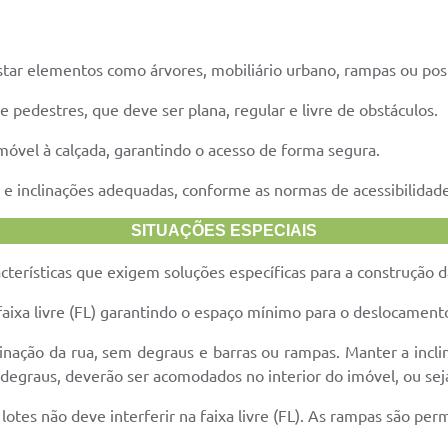
ar elementos como árvores, mobiliário urbano, rampas ou pos
 pedestres, que deve ser plana, regular e livre de obstáculos.
móvel à calçada, garantindo o acesso de forma segura.
e inclinações adequadas, conforme as normas de acessibilidade
SITUAÇÕES ESPECIAIS
terísticas que exigem soluções específicas para a construção d
faixa livre (FL) garantindo o espaço mínimo para o deslocament
linação da rua, sem degraus e barras ou rampas. Manter a incli
degraus, deverão ser acomodados no interior do imóvel, ou seja
lotes não deve interferir na faixa livre (FL). As rampas são per