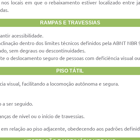
nos locais em que o rebaixamento estiver localizado entre jard
das.
RAMPAS E TRAVESSIAS
tir acessibilidade.
inclinação dentro dos limites técnicos definidos pela ABNT NBR 
lado, sem degraus ou descontinuidades.
ante o deslocamento seguro de pessoas com deficiência visual o
PISO TÁTIL
ncia visual, facilitando a locomoção autônoma e segura.
 a ser seguido.
nças de nível ou o início de travessias.
ra em relação ao piso adjacente, obedecendo aos padrões defin