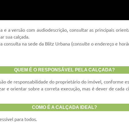
lha e a versão com audiodescrição, consultar as principais orie
ar sua calçada.
ara consulta na sede da Blitz Urbana (consulte o endereço e ho
QUEM É O RESPONSÁVEL PELA CALÇADA?
ão de responsabilidade do proprietário do imóvel, conforme est
lizar e orientar sobre a correta execução, mas é dever de cada
COMO É A CALÇADA IDEAL?
essível para todos.