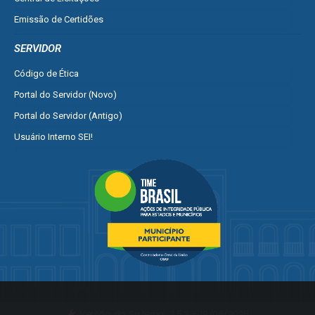
Emissão de Certidões
Empresa Fácil - Abertura / Alteração / Baixa
SERVIDOR
Ver mais serviços para Empresa
Código de Ética
Portal do Servidor (Novo)
Portal do Servidor (Antigo)
Usuário Interno SEI!
SISCON
1doc Legado
Portal do Segurado
Manual de Gestão Patrimonial
Manual Siconv
Ver mais serviços para o Servidor
Versão do Sistema:
3.5.3 - 19/06/2026