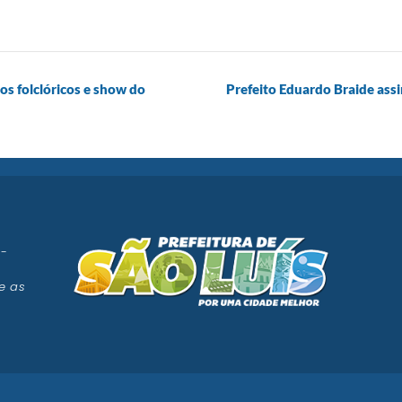
s folclóricos e show do
Prefeito Eduardo Braide assi
 -
e as