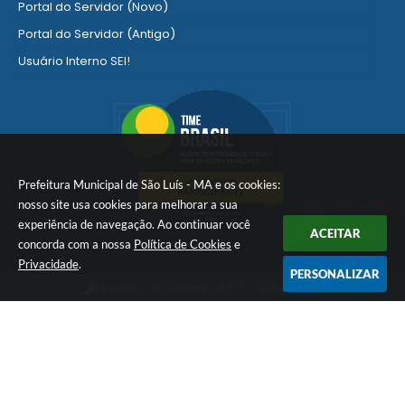
Portal do Servidor (Novo)
Portal do Servidor (Antigo)
Usuário Interno SEI!
SISCON
1doc Legado
Portal do Segurado
Manual de Gestão Patrimonial
Prefeitura Municipal de São Luís - MA e os cookies:
Manual Siconv
nosso site usa cookies para melhorar a sua
Ver mais serviços para o Servidor
experiência de navegação. Ao continuar você
ACEITAR
concorda com a nossa
Política de Cookies
e
Privacidade
.
PERSONALIZAR
Versão do Sistema:
3.5.3 - 19/06/2026
Portal atualizado em:
06/08/2026 21:24
Dados Abertos
© Copyright Instar - 2006-2026. Todos os direitos
reservados -
Instar Tecnologia