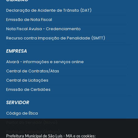
Declaração de Acidente de Trânsito (DAT)
Emissão de Nota Fiscal
Nota Fiscal Avulsa - Credenciamento
Recurso contra Imposição de Penalidade (SMTT)
Ver mais serviços do Cidadão
EMPRESA
Alvará - informações e serviços online
Central de Contratos/Atas
Central de Licitações
Emissão de Certidões
Empresa Fácil - Abertura / Alteração / Baixa
SERVIDOR
Ver mais serviços para Empresa
Código de Ética
Portal do Servidor (Novo)
Portal do Servidor (Antigo)
Prefeitura Municipal de São Luís - MA e os cookies: