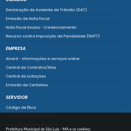
Declaração de Acidente de Trânsito (DAT)
Emissão de Nota Fiscal
Nota Fiscal Avulsa - Credenciamento
Recurso contra Imposição de Penalidade (SMTT)
Ver mais serviços do Cidadão
EMPRESA
Alvará - informações e serviços online
Central de Contratos/Atas
Central de Licitações
Emissão de Certidões
Empresa Fácil - Abertura / Alteração / Baixa
SERVIDOR
Ver mais serviços para Empresa
Código de Ética
Portal do Servidor (Novo)
Portal do Servidor (Antigo)
Prefeitura Municipal de São Luís - MA e os cookies: