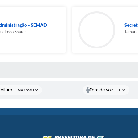
Administração - SEMAD
Secret
ueiredo Soares
Tamara
 MÍDIAS
eitura:
Tom de voz: