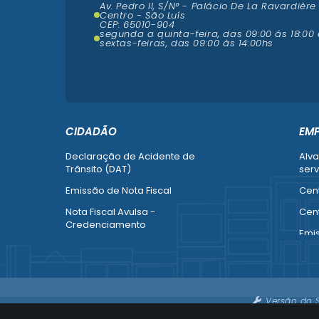
Av. Pedro II, S/N° - Palácio De La Ravardière
Centro - São Luís
CEP: 65010-904
segunda a quinta-feira, das 09:00 ás 18:00 
sextas-feiras, das 09:00 às 14:00hs
CIDADÃO
EM
Declaração de Acidente de
Alva
Trânsito (DAT)
serv
Emissão de Nota Fiscal
Cent
Nota Fiscal Avulsa -
Cent
Credenciamento
Emi
Recurso contra Imposição de
Empr
Penalidade (SMTT)
Alte
Ver mais serviços do Cidadão
Ver 
Versão do 
Emp