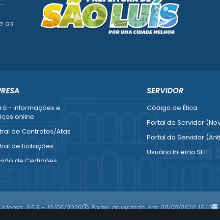
 -
e as
PRESA
SERVIDOR
rá - informações e
Código de Ética
iços online
Portal do Servidor (No
ral de Contratos/Atas
Portal do Servidor (Ant
ral de Licitações
Usuário Interno SEI!
ssão de Certidões
SISCON
esa Fácil - Abertura /
1doc Legado
ração / Baixa
Portal do Segurado
mais serviços para
Sistema:
3.5.3 - 19/06/2026
Portal atualizado em:
08/08/2026 16:10
resa
Manual de Gestão Patr