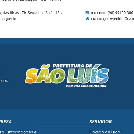
, das 8h às 17h. Sexta das 8h às 13h.
(98) 99120-386
TELEFONE:
ma.gov.br
Avenida Guaxe
ENDEREÇO:
 -
e as
PRESA
SERVIDOR
rá - informações e
Código de Ética