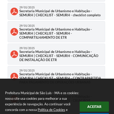
29/01/2025
Secretaria Municipal de Urbanismo e Habitação -
SEMURH | CHECKLIST - SEMURH - checklist completo
29/01/2025
Secretaria Municipal de Urbanismo e Habitação -
SEMURH | CHECKLIST - SEMURH -
COMPARTILHAMENTO DE ETR
29/01/2025
Secretaria Municipal de Urbanismo e Habitação -
SEMURH | CHECKLIST - SEMURH - COMUNICAÇÃO
DE INSTALAÇÃO DE ETR
29/01/2025
Secretaria Municipal de Urbanismo e Habitação -
SEMURH | CHECKLIST - SEMURH - CONTRAPARTIDA
PARA PAGAMENTO DE OPERAÇÕES URBANAS
Prefeitura Municipal de São Luís - MA e os cookies:
29/01/2025
Secretaria Municipal de Urbanismo e Habitação -
nosso site usa cookies para melhorar a sua
SEMURH | CHECKLIST - SEMURH - CRIAÇÃO E
experiência de navegação. Ao continuar você
REGULARIZAÇÃO DE CEPs
ACEITAR
concorda com a nossa
Política de Cookies
e