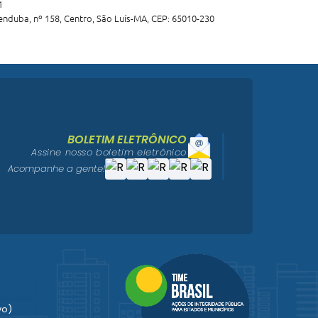
1
nduba, nº 158, Centro, São Luís-MA, CEP: 65010-230
BOLETIM ELETRÔNICO
Assine nosso boletim eletrônico
Acompanhe a gente!
vo)