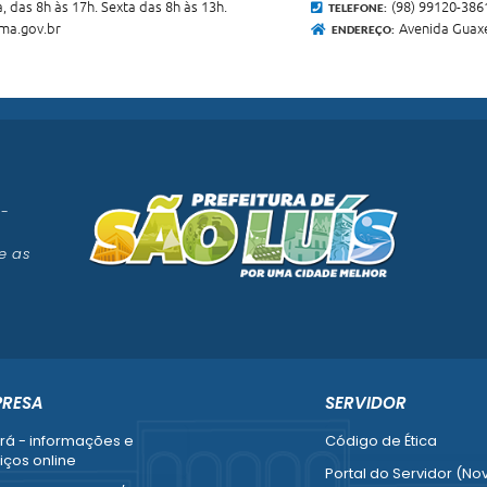
, das 8h às 17h. Sexta das 8h às 13h.
(98) 99120-386
TELEFONE:
ma.gov.br
Avenida Guaxe
ENDEREÇO:
 -
e as
PRESA
SERVIDOR
rá - informações e
Código de Ética
iços online
Portal do Servidor (No