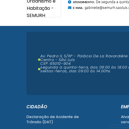
De segunda a quinta
ATENDIMENTO:
gabinete@semurh.saoluis.
E-MAIL:
Av. Pedro II, S/N° - Palácio De La Ravardière
Centro - São Luís
CEP: 65010-904
segunda a quinta-feira, das 09:00 ás 18:00 
sextas-feiras, das 09:00 às 14:00hs
CIDADÃO
EM
Declaração de Acidente de
Alva
Trânsito (DAT)
serv