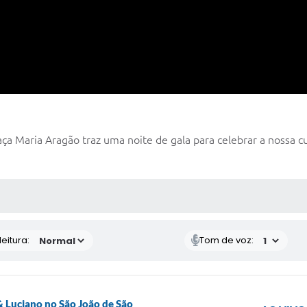
aça Maria Aragão traz uma noite de gala para celebrar a nossa cu
 MÍDIAS
eitura:
Tom de voz:
 Luciano no São João de São