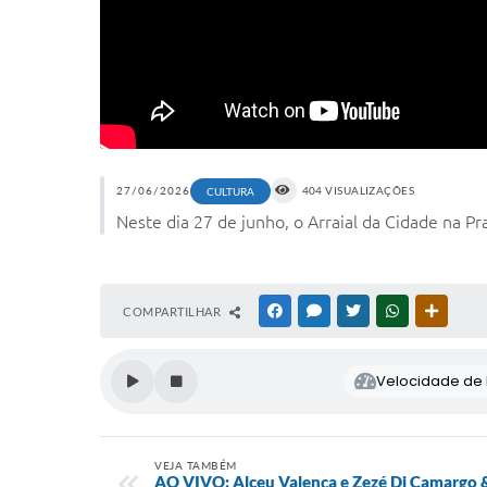
27/06/2026
404 VISUALIZAÇÕES
CULTURA
Neste dia 27 de junho, o Arraial da Cidade na Pr
COMPARTILHAR
FACEBOOK
MESSENGER
TWITTER
WHATSAPP
OUTRAS
Velocidade de l
VEJA TAMBÉM
AO VIVO: Alceu Valença e Zezé Di Camargo &