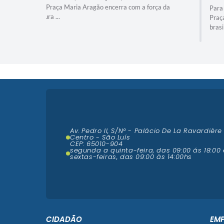
força da
Para fechar com chave de ouro, o dia 28 de junho, na
Praça Maria Aragão, recebe dois gigantes da música
brasileira para um ...
Av. Pedro II, S/N° - Palácio De La Ravardière
Centro - São Luís
CEP: 65010-904
segunda a quinta-feira, das 09:00 ás 18:00 
sextas-feiras, das 09:00 às 14:00hs
CIDADÃO
EM