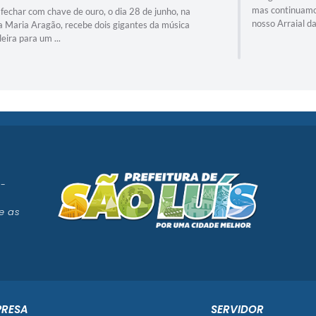
mas continuamos com uma programação incrível no
nosso Arraial da ...
 -
e as
PRESA
SERVIDOR