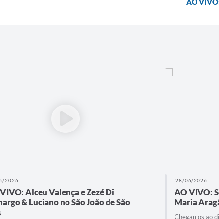
AO VIVO: 
28/06/2026
AO VIVO: São João de São Luís, na Praça
Maria Aragão
Chegamos ao dia 28 de junho, o mês junino tá acabando,