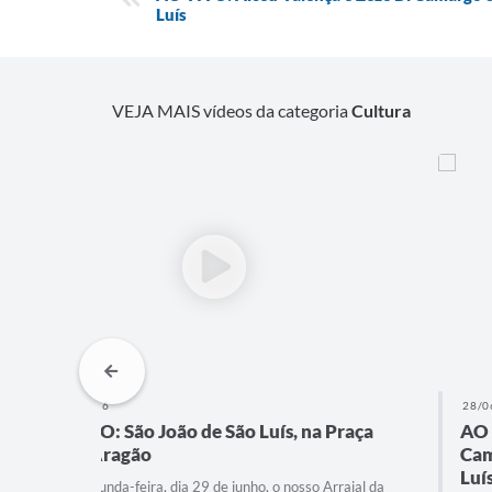
Luís
VEJA MAIS vídeos da categoria
Cultura
28/06/2026
 Praça
AO VIVO: Alceu Valença e Zezé Di
Camargo & Luciano no São João de São
Luís
Arraial da