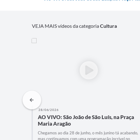
VEJA MAIS vídeos da categoria
Cultura
27/06/2026
 Praça
AO VIVO: São João de São Luís, na Praça
Maria Aragão
 acabando,
Neste dia 27 de junho, o Arraial da Cidade na Praça
el no
Maria Aragão traz uma noite de gala para celebrar a