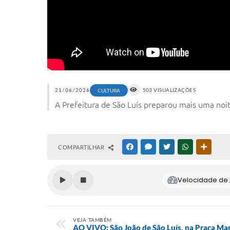
21/06/2026
503 VISUALIZAÇÕES
CULTURA
A Prefeitura de São Luís preparou mais uma noit
COMPARTILHAR
FACEBOOK
MESSENGER
TWITTER
WHATSAPP
OUTRAS
Velocidade de l
VEJA TAMBÉM
AO VIVO: São João de São Luís, na Praça Ma