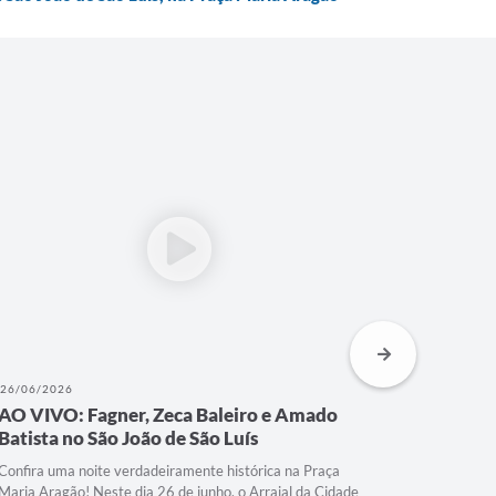
26/06/2026
25/06/202
AO VIVO: São João de São Luís, na Praça
AO VIVO:
Maria Aragão
Maria A
Junho está acabando, então não é dia de perder mais
Neste dia 2
uma apresentação no nosso Arraial da Cidade, na Praça
Maria Arag