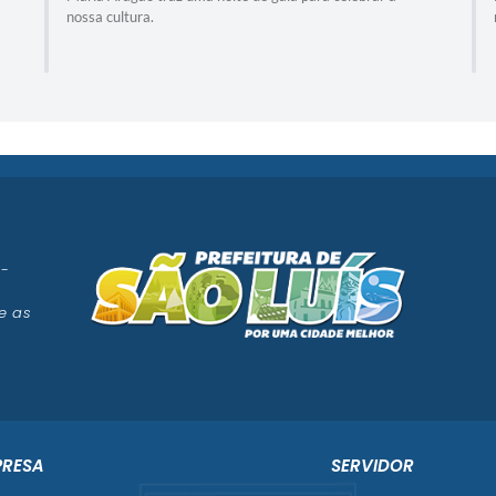
recebe um ...
 -
e as
PRESA
SERVIDOR