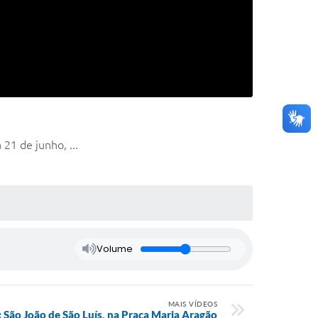
21 de junho, ...
Volume
MAIS VÍDEOS
São João de São Luís, na Praça Maria Aragão