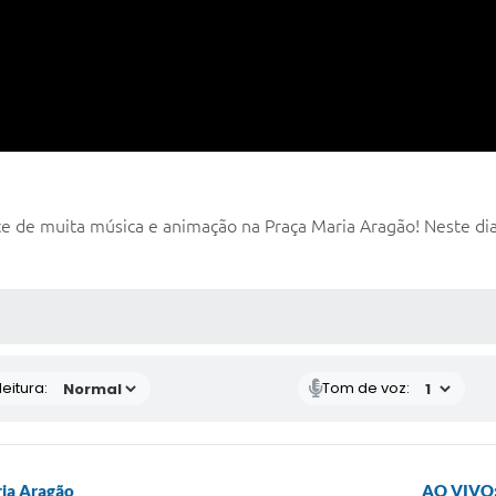
e de muita música e animação na Praça Maria Aragão! Neste dia 
 MÍDIAS
eitura:
Tom de voz:
ria Aragão
AO VIVO: 