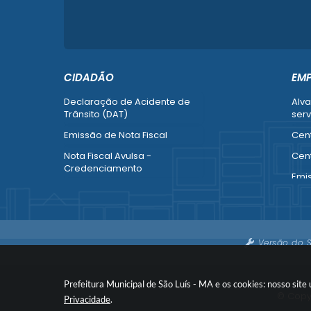
CIDADÃO
EM
Declaração de Acidente de
Alva
Trânsito (DAT)
serv
Emissão de Nota Fiscal
Cent
Nota Fiscal Avulsa -
Cent
Credenciamento
Emi
Recurso contra Imposição de
Empr
Penalidade (SMTT)
Alte
Ver mais serviços do Cidadão
Ver 
Versão do 
Emp
Prefeitura Municipal de São Luís - MA e os cookies: nosso sit
© Copyr
Privacidade
.