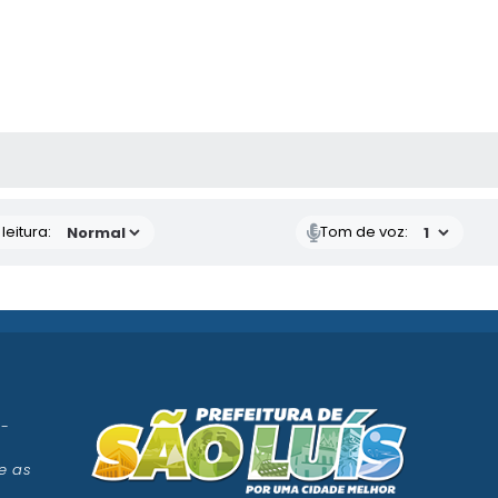
AS MÍDIAS
eitura:
Tom de voz:
 -
e as