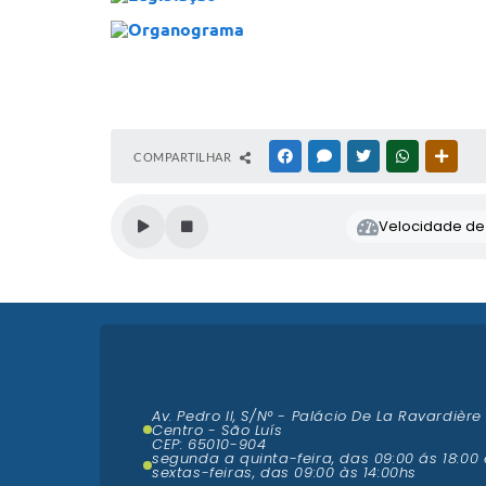
Organograma
COMPARTILHAR
FACEBOOK
MESSENGER
TWITTER
WHATSAPP
OUTR
Velocidade de l
Av. Pedro II, S/N° - Palácio De La Ravardière
Centro - São Luís
CEP: 65010-904
segunda a quinta-feira, das 09:00 ás 18:00 
sextas-feiras, das 09:00 às 14:00hs