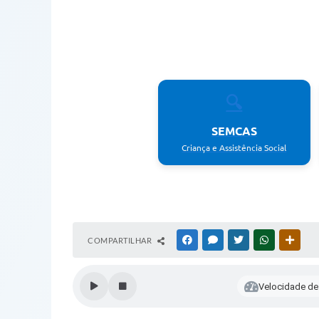
🔍
SEMCAS
Criança e Assistência Social
COMPARTILHAR
FACEBOOK
MESSENGER
TWITTER
WHATSAPP
OUTR
Velocidade de 