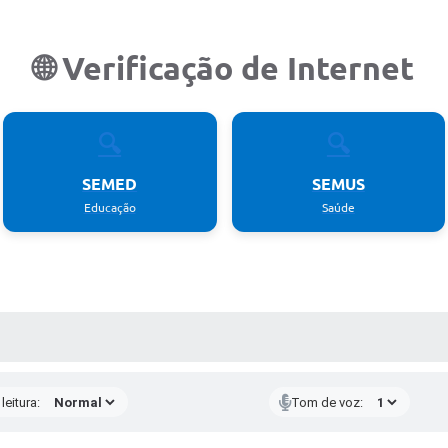
🌐 Verificação de Internet
🔍
🔍
SEMED
SEMUS
Educação
Saúde
AS MÍDIAS
leitura:
Tom de voz: