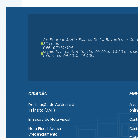
Av. Pedro II, S/N° - Palácio De La Ravardière - Cent
São Luís
CEP: 65010-904
segunda a quinta-feira, das 09:00 ás 18:00 e as se
feiras, das 09:00 às 14:00hs
CIDADÃO
EMP
Declaração de Acidente de
Alva
Trânsito (DAT)
onli
Emissão de Nota Fiscal
Cent
Nota Fiscal Avulsa -
Cent
Credenciamento
Emis