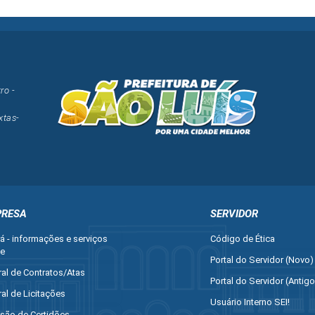
ro -
xtas-
RESA
SERVIDOR
rá - informações e serviços
Código de Ética
ne
Portal do Servidor (Novo)
ral de Contratos/Atas
Portal do Servidor (Antigo
ral de Licitações
Usuário Interno SEI!
são de Certidões