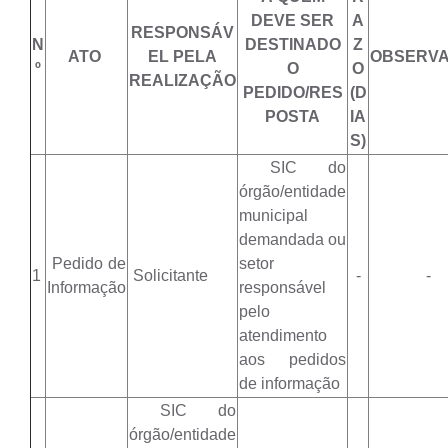
DEVE SER
A
RESPONSÁV
N
DESTINADO
Z
ATO
EL PELA
OBSERV
º
O
O
REALIZAÇÃO
PEDIDO/RES
(D
POSTA
IA
S)
SIC do
órgão/entidade
municipal
demandada ou
Pedido de
setor
1
Solicitante
-
-
Informação
responsável
pelo
atendimento
aos pedidos
de informação
SIC do
órgão/entidade