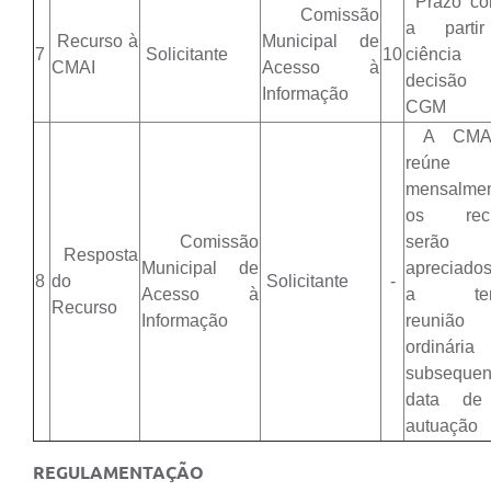
Prazo co
Comissão
a parti
Recurso à
Municipal de
7
Solicitante
10
ciênci
CMAI
Acesso à
decisã
Informação
CGM
A CMAI
reúne
mensalme
os recu
Comissão
serão
Resposta
Municipal de
apreciado
8
do
Solicitante
-
Acesso à
a terc
Recurso
Informação
reunião
ordinária
subseque
data de
autuação
REGULAMENTAÇÃO