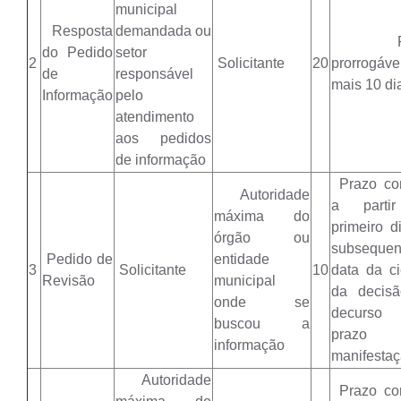
municipal
Resposta
demandada ou
Pra
do Pedido
setor
2
Solicitante
20
prorrogáve
de
responsável
mais 10 di
Informação
pelo
atendimento
aos pedidos
de informação
Prazo co
Autoridade
a parti
máxima do
primeiro di
órgão ou
subseque
Pedido de
entidade
3
Solicitante
10
data da ci
Revisão
municipal
da decis
onde se
decurs
buscou a
prazo 
informação
manifesta
Autoridade
Prazo co