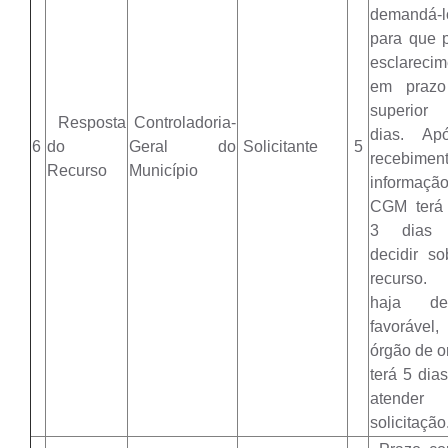
demandá-l
para que p
esclarecim
em prazo
superior
Resposta
Controladoria-
dias. Ap
6
do
Geral do
Solicitante
5
recebimen
Recurso
Município
informaç
CGM terá
3 dias 
decidir so
recurso.
haja dec
favoráve
órgão de o
terá 5 dia
atende
solicitação