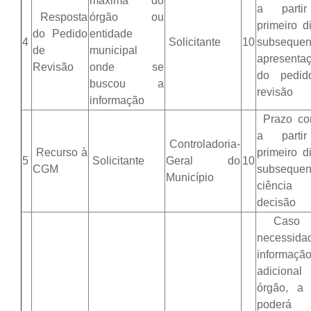
máxima do
a parti
Resposta
órgão ou
primeiro di
do Pedido
entidade
4
Solicitante
10
subseque
de
municipal
apresenta
Revisão
onde se
do pedid
buscou a
revisão
informação
Prazo co
a parti
Controladoria-
Recurso à
primeiro di
5
Solicitante
Geral do
10
CGM
subseque
Município
ciênci
decisão
Caso h
necessida
informaçã
adiciona
órgão, a
poderá