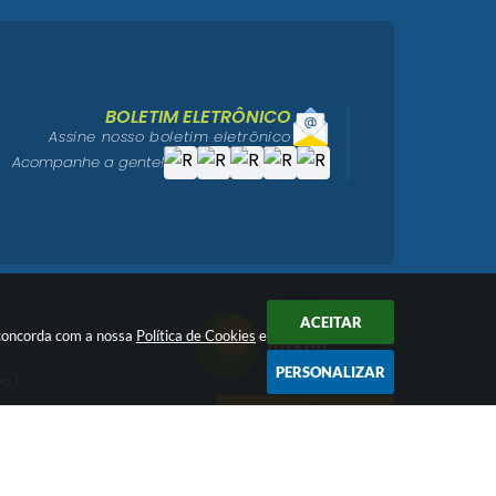
BOLETIM ELETRÔNICO
Assine nosso boletim eletrônico
Acompanhe a gente!
ACEITAR
ê concorda com a nossa
Política de Cookies
e
PERSONALIZAR
vo)
igo)