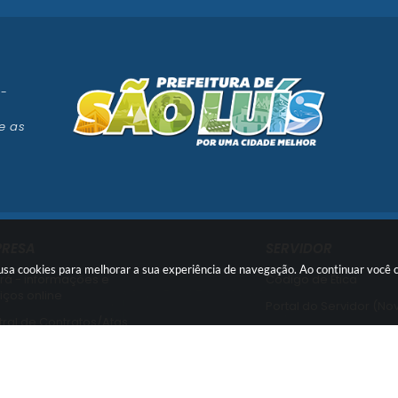
 -
e as
PRESA
SERVIDOR
e usa cookies para melhorar a sua experiência de navegação. Ao continuar voc
rá - informações e
Código de Ética
iços online
Portal do Servidor (No
ral de Contratos/Atas
Portal do Servidor (Ant
ral de Licitações
Usuário Interno SEI!
ssão de Certidões
SISCON