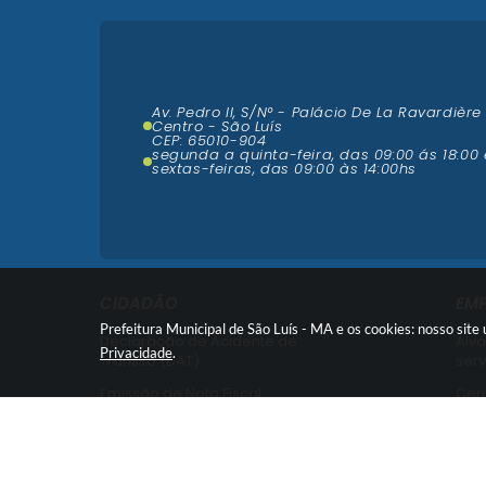
Av. Pedro II, S/N° - Palácio De La Ravardière
Centro - São Luís
CEP: 65010-904
segunda a quinta-feira, das 09:00 ás 18:00 
sextas-feiras, das 09:00 às 14:00hs
CIDADÃO
EM
Prefeitura Municipal de São Luís - MA e os cookies: nosso sit
Declaração de Acidente de
Alva
Privacidade
.
Trânsito (DAT)
serv
Emissão de Nota Fiscal
Cent
Nota Fiscal Avulsa -
Cent
Credenciamento
Emi
Recurso contra Imposição de