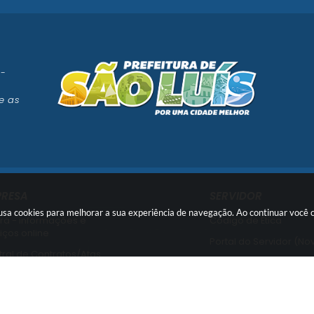
 -
e as
PRESA
SERVIDOR
e usa cookies para melhorar a sua experiência de navegação. Ao continuar voc
rá - informações e
Código de Ética
iços online
Portal do Servidor (No
ral de Contratos/Atas
Portal do Servidor (Ant
ral de Licitações
Usuário Interno SEI!
ssão de Certidões
SISCON