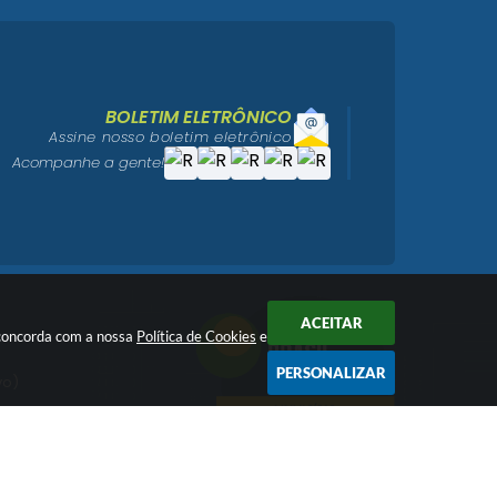
BOLETIM ELETRÔNICO
Assine nosso boletim eletrônico
Acompanhe a gente!
ACEITAR
ê concorda com a nossa
Política de Cookies
e
PERSONALIZAR
vo)
igo)