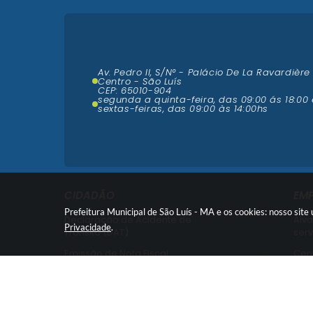
Av. Pedro II, S/N° - Palácio De La Ravardière
Centro - São Luís
CEP: 65010-904
segunda a quinta-feira, das 09:00 ás 18:00 
sextas-feiras, das 09:00 às 14:00hs
CIDADÃO
EM
Prefeitura Municipal de São Luís - MA e os cookies: nosso sit
Declaração de Acidente de
Alva
Privacidade
.
Trânsito (DAT)
serv
Emissão de Nota Fiscal
Cent
Nota Fiscal Avulsa -
Cent
Credenciamento
Emi
Recurso contra Imposição de