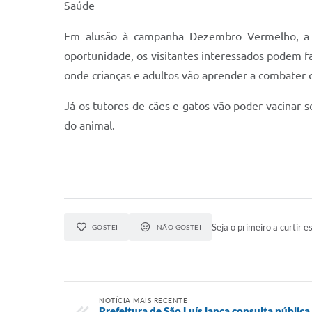
Saúde
Em alusão à campanha Dezembro Vermelho, a eq
oportunidade, os visitantes interessados podem f
onde crianças e adultos vão aprender a combater 
Já os tutores de cães e gatos vão poder vacinar s
do animal.
Seja o primeiro a curtir es
GOSTEI
NÃO GOSTEI
NOTÍCIA MAIS RECENTE
Prefeitura de São Luís lança consulta pública