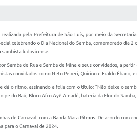
 MÍDIAS
RECEBA NOTÍCIAS
 realizada pela Prefeitura de São Luís, por meio da Secretari
cial celebrando o Dia Nacional do Samba, comemorado dia 2 de
 sambista ludovicense.
por Samba de Rua e Samba de Mina e seus convidados, a partir
bistas convidados como Neto Peperi, Quirino e Eraldo Ébano, e
e dá o ritmo, assinando a folia com o título: “Não deixe o samb
Golpe do Baú, Bloco Afro Ayê Amadé, bateria da Flor do Samba
has de Carnaval, com a Banda Mara Ritmos. De acordo com coo
ma para o Carnaval de 2024.