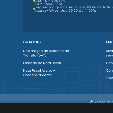
Centro - São Luís
CEP: 65010-904
segunda a quinta-feira, das 09:00 ás 18:00 
sextas-feiras, das 09:00 às 14:00hs
CIDADÃO
EM
Declaração de Acidente de
Alva
Trânsito (DAT)
serv
Emissão de Nota Fiscal
Cent
Nota Fiscal Avulsa -
Cent
Credenciamento
Emi
Recurso contra Imposição de
Empr
Penalidade (SMTT)
Alte
Ver mais serviços do Cidadão
Ver 
Versão do 
Emp