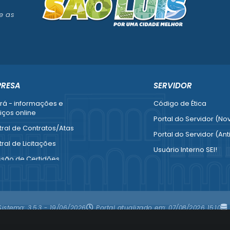
e as
PRESA
SERVIDOR
rá - informações e
Código de Ética
iços online
Portal do Servidor (No
ral de Contratos/Atas
Portal do Servidor (Ant
ral de Licitações
Usuário Interno SEI!
ssão de Certidões
SISCON
esa Fácil - Abertura /
1doc Legado
ração / Baixa
Portal do Segurado
mais serviços para
Sistema:
3.5.3 - 19/06/2026
Portal atualizado em:
07/08/2026 15:10
resa
Manual de Gestão Patr
Manual Siconv