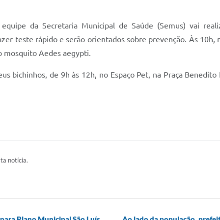
uipe da Secretaria Municipal de Saúde (Semus) vai realiz
azer teste rápido e serão orientados sobre prevenção. Às 10h, 
o mosquito Aedes aegypti.
eus bichinhos, de 9h às 12h, no Espaço Pet, na Praça Benedito L
ta notícia.
 para Plano Municipal São Luís
Ao lado da população, prefei