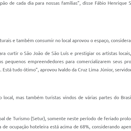
ão de cada dia para nossas famílias”, disse Fábio Henrique S
ulturais e também consumir no local aprovou o espaço, consider
curtir o São João de São Luís e prestigiar os artistas locai
os pequenos empreendedores para comercializarem seus prod
. Está tudo ótimo”, aprovou Ivaldo da Cruz Lima Júnior, servidor
o local, mas também turistas vindos de várias partes do Bras
al de Turismo (Setur), somente neste período de feriado prolon
ia de ocupação hoteleira está acima de 68%, considerando ape