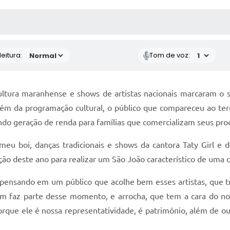
 MÍDIAS
RECEBA NOTÍCIAS
eitura:
Tom de voz:
cultura maranhense e shows de artistas nacionais marcaram o 
lém da programação cultural, o público que compareceu ao terr
o geração de renda para famílias que comercializam seus pro
eu boi, danças tradicionais e shows da cantora Taty Girl e d
o deste ano para realizar um São João característico de uma c
pensando em um público que acolhe bem esses artistas, que t
 faz parte desse momento, e arrocha, que tem a cara do no
rque ele é nossa representatividade, é patrimônio, além de ou