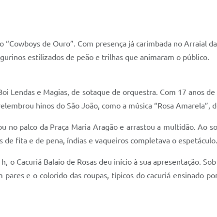
iro “Cowboys de Ouro”. Com presença já carimbada no Arraial da
gurinos estilizados de peão e trilhas que animaram o público.
 Boi Lendas e Magias, de sotaque de orquestra. Com 17 anos de 
 relembrou hinos do São João, como a música “Rosa Amarela”, d
ou no palco da Praça Maria Aragão e arrastou a multidão. Ao s
s de fita e de pena, índias e vaqueiros completava o espetáculo
1h, o Cacuriá Balaio de Rosas deu início à sua apresentação. S
 em pares e o colorido das roupas, típicos do cacuriá ensinado