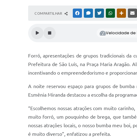
COMPARTILHAR
FACEBOOK
MESSENGER
TWITTER
WHATSAPP
OUTRAS
Velocidade de l
Forró, apresentações de grupos tradicionais da 
Prefeitura de São Luís, na Praça Maria Aragão. A
incentivando o empreendedorismo e proporcionand
A noite reservou espaço para grupos de bumba m
Esmênia Miranda destacou a escolha da programaçã
“Escolhemos nossas atrações com muito carinho, 
muito forró, um pouquinho de brega, que também
nossas atrações locais, o nosso bumba meu boi, po
é muito diverso”, enfatizou a prefeita.