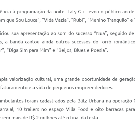
ncia à programação da noite. Taty Girl levou o público ao de
zem que Sou Louca”, “Vida Vazia”, “Rubi”, “Menino Tranquilo” e
iciou sua apresentação ao som do sucesso “Nua”, seguido d
, a banda cantou ainda outros sucessos do forró romântico
 “Diga Sim para Mim” e “Beijos, Blues e Poesia”.
la valorização cultural, uma grande oportunidade de geraç
o faturamento e a vida de pequenos empreendedores.
ambulantes foram cadastrados pela Blitz Urbana na operação 
arraial, 10 trailers no espaço Villa Food e oito barracas pa
erem mais de R$ 2 milhões até o final da festa.