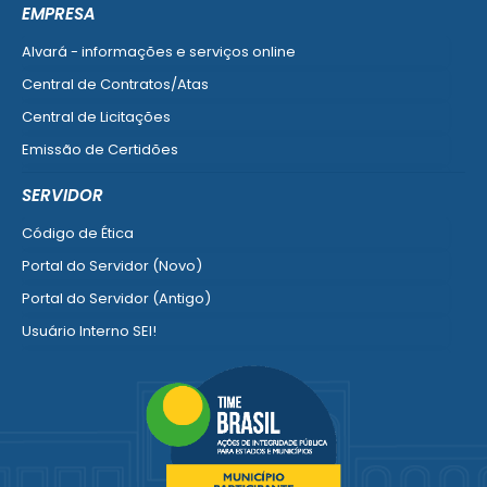
Ver mais serviços do Cidadão
EMPRESA
Alvará - informações e serviços online
Central de Contratos/Atas
Central de Licitações
Emissão de Certidões
Empresa Fácil - Abertura / Alteração / Baixa
SERVIDOR
Ver mais serviços para Empresa
Código de Ética
Portal do Servidor (Novo)
Portal do Servidor (Antigo)
Usuário Interno SEI!
SISCON
1doc Legado
Portal do Segurado
Manual de Gestão Patrimonial