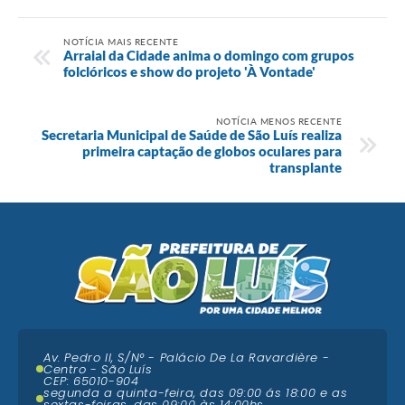
NOTÍCIA MAIS RECENTE
Arraial da Cidade anima o domingo com grupos
folclóricos e show do projeto 'À Vontade'
NOTÍCIA MENOS RECENTE
Secretaria Municipal de Saúde de São Luís realiza
primeira captação de globos oculares para
transplante
Av. Pedro II, S/N° - Palácio De La Ravardière -
Centro - São Luís
CEP: 65010-904
segunda a quinta-feira, das 09:00 ás 18:00 e as
sextas-feiras, das 09:00 às 14:00hs