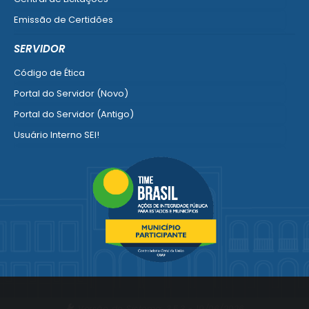
Emissão de Certidões
Empresa Fácil - Abertura / Alteração / Baixa
SERVIDOR
Ver mais serviços para Empresa
Código de Ética
Portal do Servidor (Novo)
Portal do Servidor (Antigo)
Usuário Interno SEI!
SISCON
1doc Legado
Portal do Segurado
Manual de Gestão Patrimonial
Manual Siconv
Ver mais serviços para o Servidor
Versão do Sistema:
3.5.3 - 19/06/2026