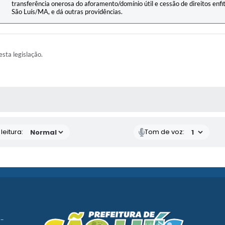
transferência onerosa do aforamento/domínio útil e cessão de direitos enfi
São Luís/MA, e dá outras providências.
esta legislação.
AS MÍDIAS
eitura:
Tom de voz:
 -