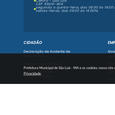
Centro - São Luís
CEP: 65010-904
segunda a quinta-feira, das 09:00 ás 18:00 
sextas-feiras, das 09:00 às 14:00hs
CIDADÃO
EM
Declaração de Acidente de
Alva
Trânsito (DAT)
serv
Emissão de Nota Fiscal
Cent
Prefeitura Municipal de São Luís - MA e os cookies: nosso sit
Nota Fiscal Avulsa -
Cent
Privacidade
.
Credenciamento
Emi
Recurso contra Imposição de
Empr
Penalidade (SMTT)
Alte
Ver mais serviços do Cidadão
Ver 
Versão do 
Emp