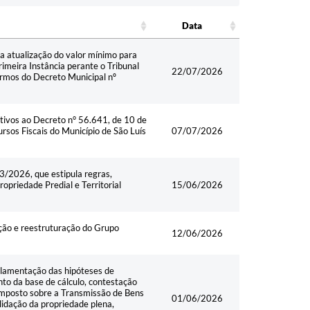
Data
Data
a atualização do valor mínimo para
rimeira Instância perante o Tribunal
22/07/2026
ermos do Decreto Municipal nº
itivos ao Decreto n° 56.641, de 10 de
sos Fiscais do Município de São Luís
07/07/2026
3/2026, que estipula regras,
priedade Predial e Territorial
15/06/2026
ição e reestruturação do Grupo
12/06/2026
ulamentação das hipóteses de
nto da base de cálculo, contestação
Imposto sobre a Transmissão de Bens
01/06/2026
lidação da propriedade plena,