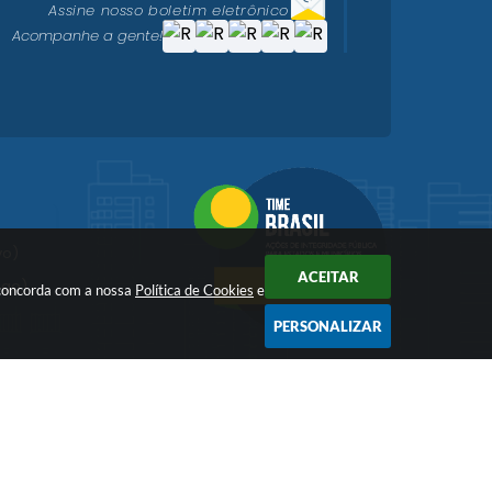
Assine nosso boletim eletrônico
Acompanhe a gente!
vo)
ACEITAR
igo)
ê concorda com a nossa
Política de Cookies
e
PERSONALIZAR
Dados Abertos
imonial