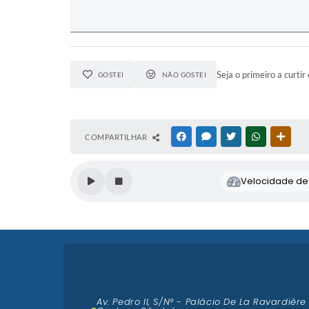
Seja o primeiro a curtir 
GOSTEI
NÃO GOSTEI
COMPARTILHAR
FACEBOOK
MESSENGER
TWITTER
WHATSAPP
OUTR
Velocidade de l
Av. Pedro II, S/N° - Palácio De La Ravardière