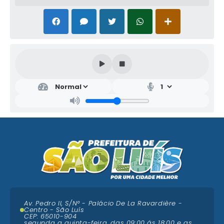
Av. Pedro II, S/N° - Palácio De La Ravardière -
Centro - São Luís
CEP: 65010-904
segunda a quinta-feira, das 09:00 ás 18:00 e as