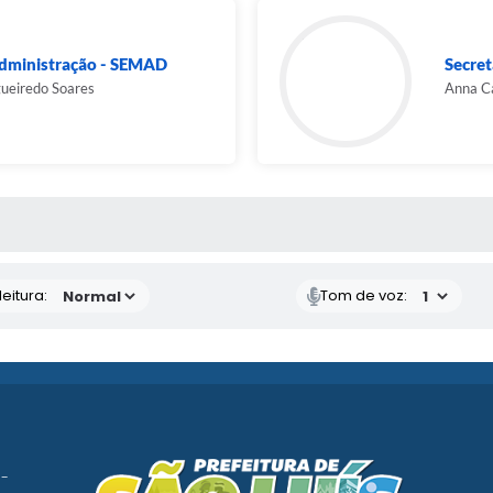
Administração - SEMAD
Secret
ueiredo Soares
Anna Ca
 MÍDIAS
eitura:
Tom de voz:
 -