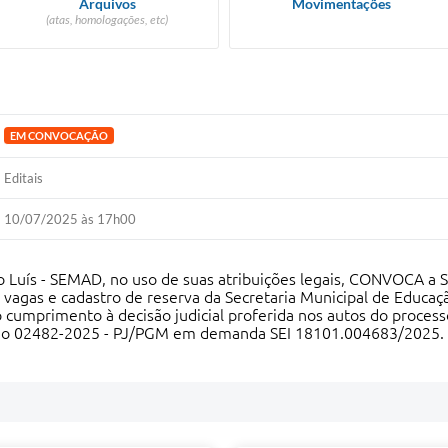
Arquivos
Movimentações
(atas, homologações, etc)
EM CONVOCAÇÃO
Editais
10/07/2025 às 17h00
 Luís - SEMAD, no uso de suas atribuições legais, CONVOCA a Sra
vagas e cadastro de reserva da Secretaria Municipal de Educaçã
o cumprimento à decisão judicial proferida nos autos do proces
fício 02482-2025 - PJ/PGM em demanda SEI 18101.004683/2025.