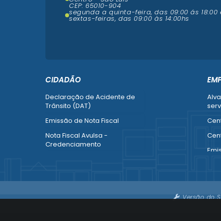
CEP: 65010-904
segunda a quinta-feira, das 09:00 ás 18:00 
sextas-feiras, das 09:00 às 14:00hs
CIDADÃO
EM
Declaração de Acidente de
Alva
Trânsito (DAT)
serv
Emissão de Nota Fiscal
Cent
Nota Fiscal Avulsa -
Cent
Credenciamento
Emi
Recurso contra Imposição de
Empr
Penalidade (SMTT)
Alte
Ver mais serviços do Cidadão
Ver 
Versão do S
Emp