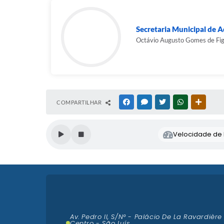
Secretaria Municipal de 
Octávio Augusto Gomes de Fig
COMPARTILHAR
FACEBOOK
MESSENGER
TWITTER
WHATSAPP
OUTRAS
Velocidade de l
Av. Pedro II, S/N° - Palácio De La Ravardière
Centro - São Luís