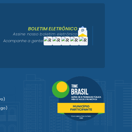
BOLETIM ELETRÔNICO
Assine nosso boletim eletrônico
Acompanhe a gente!
vo)
igo)