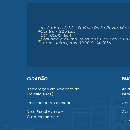
Av. Pedro II, S/N° - Palácio De La Ravardière
Centro - São Luís
CEP: 65010-904
segunda a quinta-feira, das 09:00 ás 18:00 
sextas-feiras, das 09:00 às 14:00hs
CIDADÃO
EM
Declaração de Acidente de
Alva
Trânsito (DAT)
serv
Emissão de Nota Fiscal
Cent
Nota Fiscal Avulsa -
Cent
Credenciamento
Emi
Recurso contra Imposição de
Empr