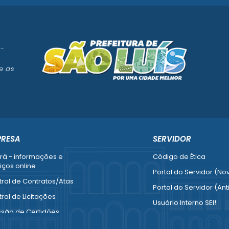
 -
e as
PRESA
SERVIDOR
rá - informações e
Código de Ética
iços online
Portal do Servidor (No
ral de Contratos/Atas
Portal do Servidor (Ant
ral de Licitações
Usuário Interno SEI!
ssão de Certidões
SISCON
esa Fácil - Abertura /