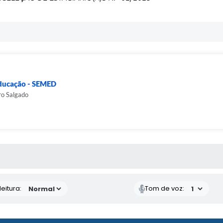
Educação - SEMED
ro Salgado
 MÍDIAS
eitura:
Tom de voz: