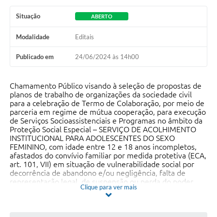
Situação
ABERTO
Modalidade
Editais
Publicado em
24/06/2024 às 14h00
Chamamento Público visando à seleção de propostas de
planos de trabalho de organizações da sociedade civil
para a celebração de Termo de Colaboração, por meio de
parceria em regime de mútua cooperação, para execução
de Serviços Socioassistenciais e Programas no âmbito da
Proteção Social Especial – SERVIÇO DE ACOLHIMENTO
INSTITUCIONAL PARA ADOLESCENTES DO SEXO
FEMININO, com idade entre 12 e 18 anos incompletos,
afastados do convívio familiar por medida protetiva (ECA,
art. 101, VII) em situação de vulnerabilidade social por
decorrência de abandono e/ou negligência, falta de
representação legal, de suspensão ou perda do poder
Clique para ver mais
familiar pelos pais, do Município de São Luís-MA.Órgão:
SEMCAS (Assistência Social)