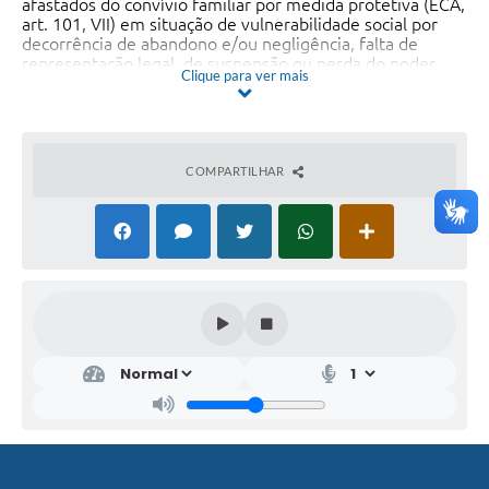
afastados do convívio familiar por medida protetiva (ECA,
art. 101, VII) em situação de vulnerabilidade social por
decorrência de abandono e/ou negligência, falta de
representação legal, de suspensão ou perda do poder
Clique para ver mais
familiar pelos pais, do Município de São Luís-MA.Órgão:
SEMCAS (Assistência Social)
COMPARTILHAR