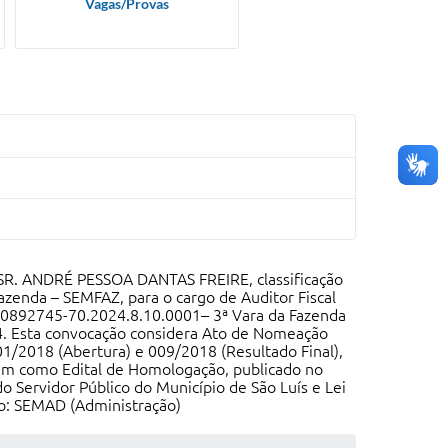
Vagas/Provas
O SR. ANDRÉ PESSOA DANTAS FREIRE, classificação
azenda – SEMFAZ, para o cargo de Auditor Fiscal
nº 0892745-70.2024.8.10.0001– 3ª Vara da Fazenda
. Esta convocação considera Ato de Nomeação
01/2018 (Abertura) e 009/2018 (Resultado Final),
bem como Edital de Homologação, publicado no
do Servidor Público do Município de São Luís e Lei
ão: SEMAD (Administração)