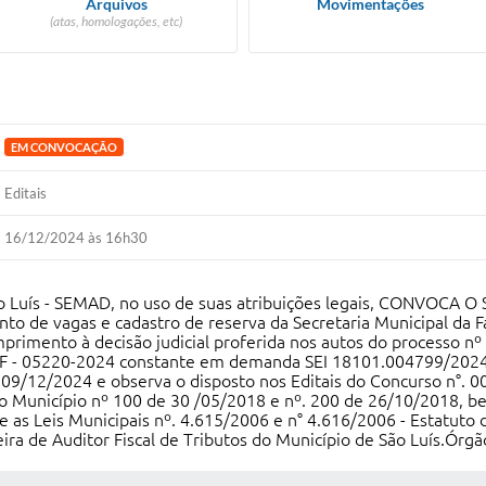
Arquivos
Movimentações
(atas, homologações, etc)
EM CONVOCAÇÃO
Editais
16/12/2024 às 16h30
ão Luís - SEMAD, no uso de suas atribuições legais, CONVOCA 
to de vagas e cadastro de reserva da Secretaria Municipal da F
umprimento à decisão judicial proferida nos autos do processo 
MOF - 05220-2024 constante em demanda SEI 18101.004799/2024
e 09/12/2024 e observa o disposto nos Editais do Concurso n°. 0
 do Município nº 100 de 30 /05/2018 e nº. 200 de 26/10/2018, 
e as Leis Municipais nº. 4.615/2006 e n° 4.616/2006 - Estatuto 
ira de Auditor Fiscal de Tributos do Município de São Luís.Órg