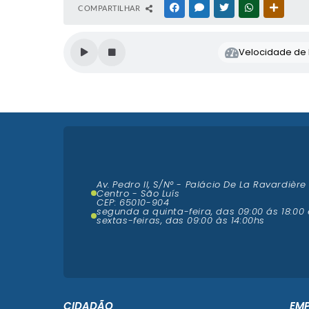
COMPARTILHAR
FACEBOOK
MESSENGER
TWITTER
WHATSAPP
OUTRAS
Velocidade de l
Av. Pedro II, S/N° - Palácio De La Ravardière
Centro - São Luís
CEP: 65010-904
segunda a quinta-feira, das 09:00 ás 18:00 
sextas-feiras, das 09:00 às 14:00hs
CIDADÃO
EM