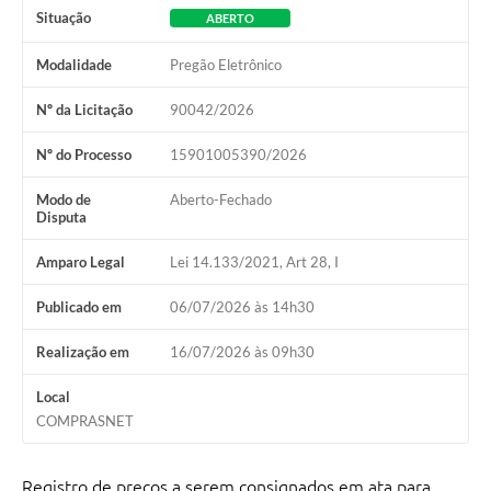
Situação
ABERTO
Modalidade
Pregão Eletrônico
Nº da Licitação
90042/2026
Nº do Processo
15901005390/2026
Modo de
Aberto-Fechado
Disputa
Amparo Legal
Lei 14.133/2021, Art 28, I
Publicado em
06/07/2026 às 14h30
Realização em
16/07/2026 às 09h30
Local
COMPRASNET
Registro de preços a serem consignados em ata para