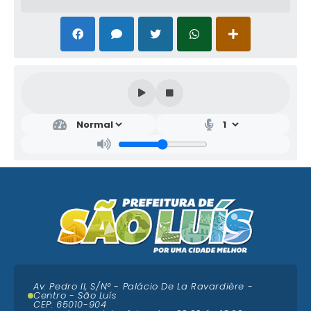
Av. Pedro II, S/N° - Palácio De La Ravardière -
Centro - São Luís
CEP: 65010-904