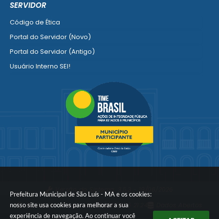
SERVIDOR
Ver mais serviços para Empresa
Código de Ética
Portal do Servidor (Novo)
Portal do Servidor (Antigo)
Usuário Interno SEI!
SISCON
1doc Legado
Portal do Segurado
Manual de Gestão Patrimonial
Manual Siconv
Ver mais serviços para o Servidor
Versão do Sistema:
3.5.3 - 19/06/2026
Prefeitura Municipal de São Luís - MA e os cookies:
nosso site usa cookies para melhorar a sua
Portal atualizado em:
06/08/2026 21:24
Dados Abertos
experiência de navegação. Ao continuar você