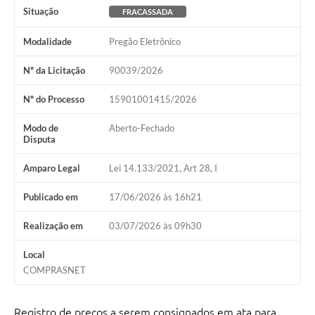
Situação
FRACASSADA
Modalidade
Pregão Eletrônico
Nº da Licitação
90039/2026
Nº do Processo
15901001415/2026
Modo de
Aberto-Fechado
Disputa
Amparo Legal
Lei 14.133/2021, Art 28, I
Publicado em
17/06/2026 às 16h21
Realização em
03/07/2026 às 09h30
Local
COMPRASNET
Registro de preços a serem consignados em ata para