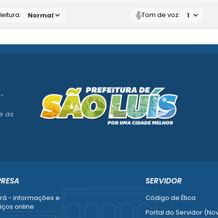
eitura:
Tom de voz:
 -
e as
PRESA
SERVIDOR
rá - informações e
Código de Ética
iços online
Portal do Servidor (No