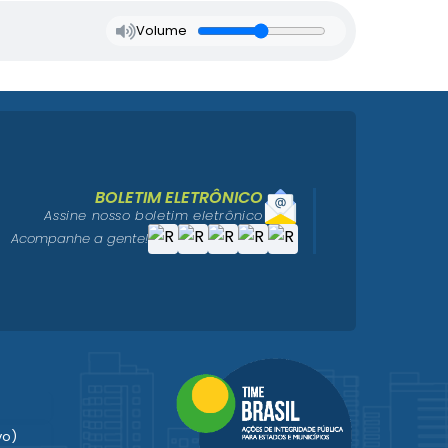
Volume
BOLETIM ELETRÔNICO
Assine nosso boletim eletrônico
Acompanhe a gente!
vo)