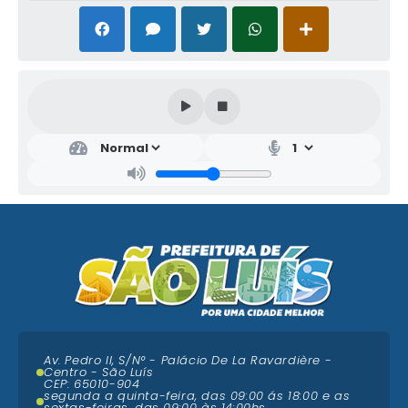
Av. Pedro II, S/N° - Palácio De La Ravardière -
Centro - São Luís
CEP: 65010-904
segunda a quinta-feira, das 09:00 ás 18:00 e as
sextas-feiras, das 09:00 às 14:00hs